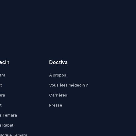
ecin
Doctiva
ara
À propos
t
Vous êtes médecin ?
ara
Carrières
t
Presse
e Temara
e Rabat
ologue Temara