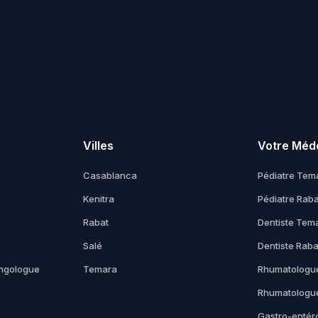
Villes
Votre Méd
Casablanca
Pédiatre Tem
Kenitra
Pédiatre Raba
Rabat
Dentiste Tem
Salé
Dentiste Raba
yngologue
Temara
Rhumatologu
Rhumatologu
Gastro-entér