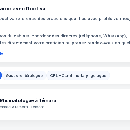
aroc avec Doctiva
ctiva référence des praticiens qualifiés avec profils vérifiés
hotos du cabinet, coordonnées directes (téléphone, WhatsApp),
ctez directement votre praticien ou prenez rendez-vous en quel
lé
Gastro-entérologue
ORL – Oto-rhino-laryngologue
 – Rhumatologue à Témara
mmed V temara · Temara