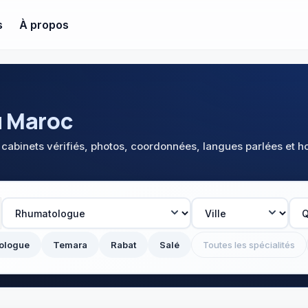
s
À propos
 Maroc
cabinets vérifiés, photos, coordonnées, langues parlées et h
ologue
Temara
Rabat
Salé
Toutes les spécialités