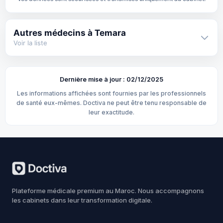
Autres médecins à Temara
Voir la liste
Dr Hajar Tazi Lachhab –
Rhumatologue
Rhumatologue à Témara
· Temara
Dernière mise à jour : 02/12/2025
Les informations affichées sont fournies par les professionnels
de santé eux-mêmes. Doctiva ne peut être tenu responsable de
Dr Kawtar MAJDOUB –
Cardiologue ·
leur exactitude.
Cardiologue à Témara
Temara
Médecin
Dr Mohamed Ziad – Médecin
généraliste ·
généraliste à Témara
Temara
Plateforme médicale premium au Maroc. Nous accompagnons
les cabinets dans leur transformation digitale.