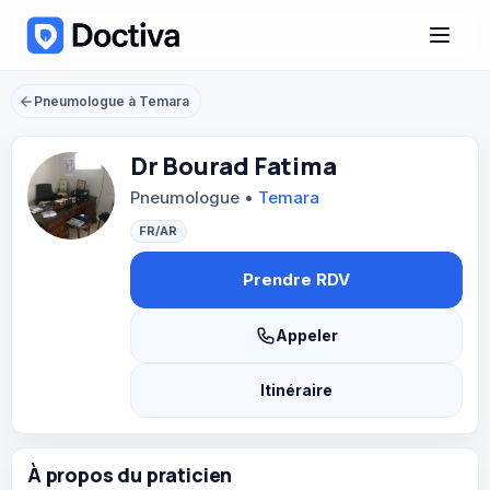
Accueil
/
Pneumologue à Temara
/
Dr Bourad Fatima
Pneumologue à Temara
Dr Bourad Fatima
Pneumologue •
Temara
FR/AR
Prendre RDV
Appeler
Itinéraire
À propos du praticien