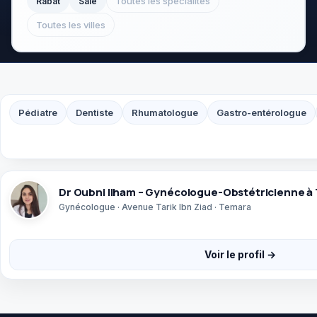
Toutes les spécialités
Rabat
Salé
Toutes les villes
Pédiatre
Dentiste
Rhumatologue
Gastro-entérologue
Dr Oubni Ilham – Gynécologue-Obstétricienne à
Gynécologue · Avenue Tarik Ibn Ziad · Temara
Voir le profil →