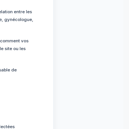
elation entre les
ue, gynécologue,
e, comment vos
e site ou les
nsable de
llectées