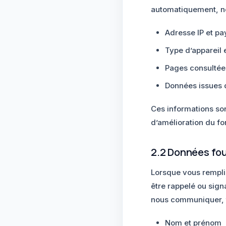
automatiquement, n
Adresse IP et p
Type d’appareil e
Pages consultées
Données issues d
Ces informations son
d’amélioration du fo
2.2 Données fou
Lorsque vous rempli
être rappelé ou sig
nous communiquer, t
Nom et prénom