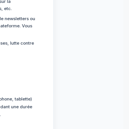
sur la
, etc.
de newsletters ou
plateforme. Vous
ses, lutte contre
phone, tablette)
endant une durée
.